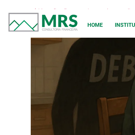
Dívidas Não São Normais: Um Plano Realist
HOME
INSTIT