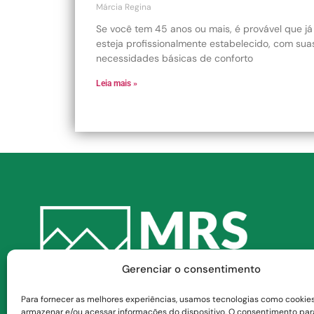
Márcia Regina
Se você tem 45 anos ou mais, é provável que já
esteja profissionalmente estabelecido, com sua
necessidades básicas de conforto
Leia mais »
Gerenciar o consentimento
(41) 99127-7609
Para fornecer as melhores experiências, usamos tecnologias como cookie
armazenar e/ou acessar informações do dispositivo. O consentimento par