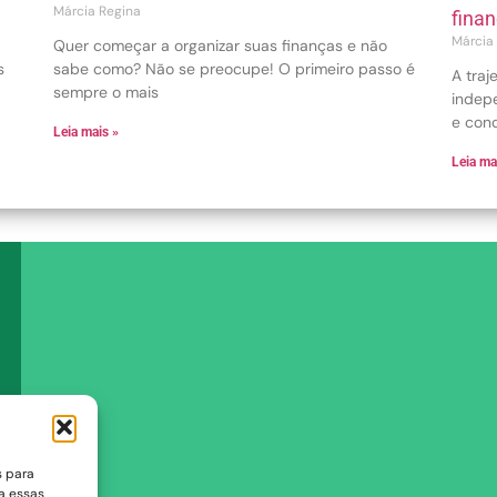
Márcia Regina
fina
Márcia
Quer começar a organizar suas finanças e não
s
sabe como? Não se preocupe! O primeiro passo é
A tra
sempre o mais
indep
e conq
Leia mais »
Leia ma
s para
a essas