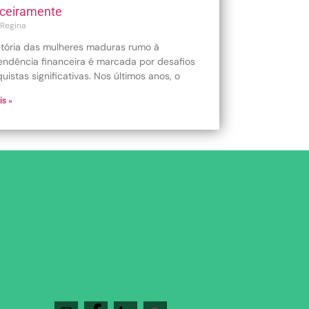
nceiramente
 Regina
jetória das mulheres maduras rumo à
endência financeira é marcada por desafios
uistas significativas. Nos últimos anos, o
is »