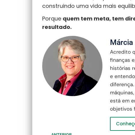
construindo uma vida mais equili
Porque
quem tem meta, tem dir
resultado.
Márcia
Acredito 
finanças 
histórias 
e entendo
diferença.
máquinas,
está em en
objetivos 
Conheça
ANTERIOR