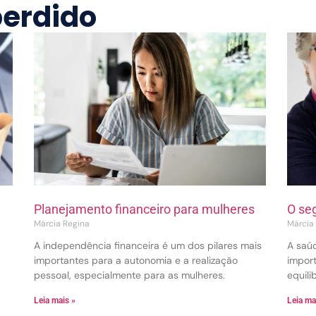
perdido
Planejamento financeiro para mulheres
O se
Márcia Regina
Márcia
A independência financeira é um dos pilares mais
A saúd
importantes para a autonomia e a realização
import
pessoal, especialmente para as mulheres.
equili
Leia mais »
Leia ma