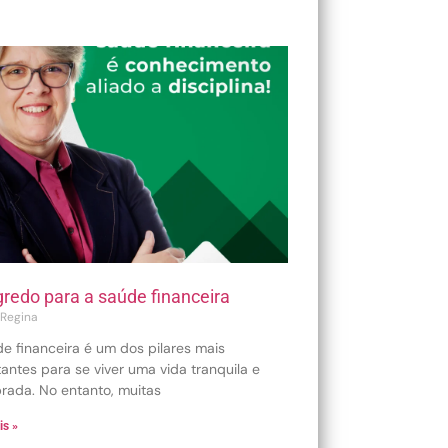
gredo para a saúde financeira
 Regina
e financeira é um dos pilares mais
antes para se viver uma vida tranquila e
brada. No entanto, muitas
is »