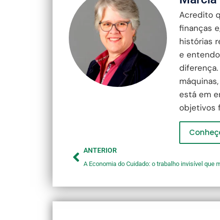
Acredito 
finanças 
histórias 
e entendo
diferença.
máquinas,
está em en
objetivos 
Conheça
ANTERIOR