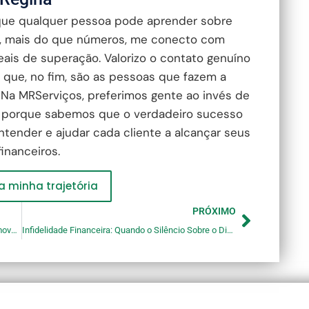
que qualquer pessoa pode aprender sobre
e, mais do que números, me conecto com
reais de superação. Valorizo o contato genuíno
 que, no fim, são as pessoas que fazem a
 Na MRServiços, preferimos gente ao invés de
 porque sabemos que o verdadeiro sucesso
tender e ajudar cada cliente a alcançar seus
financeiros.
 minha trajetória
PRÓXIMO
A Economia do Cuidado: o trabalho invisível que move o mundo
Infidelidade Financeira: Quando o Silêncio Sobre o Dinheiro Vira Um Problema