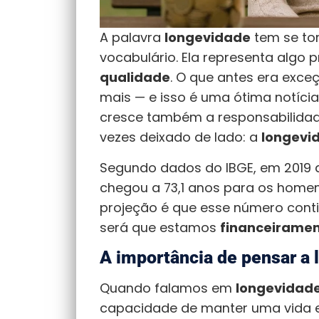
A palavra
longevidade
tem se to
vocabulário. Ela representa algo 
qualidade
. O que antes era exce
mais — e isso é uma ótima notícia
cresce também a responsabilida
vezes deixado de lado: a
longevi
Segundo dados do IBGE, em 2019 a 
chegou a 73,1 anos para os homens
projeção é que esse número con
será que estamos
financeirame
A importância de pensar a 
Quando falamos em
longevidade
capacidade de manter uma vida 