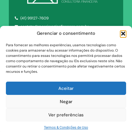
(41) 99127-7609
contato@marciareginafinancas.com.br
Gerenciar o consentimento
Curitiba - Paraná - Brasil
Para fornecer as melhores experiências, usamos tecnologias como
cookies para armazenar e/ou acessar informações do dispositivo. O
consentimento para essas tecnologias nos permitirá processar dados
como comportamento de navegação ou IDs exclusivos neste site. Não
consentir ou retirar o consentimento pode afetar negativamente certos
Política de Privacidade -
recursos e funções.
Termos & Condições de Uso
Aceitar
Copyright 2026, MRS Consultoria Financeira – Todos os
Negar
direitos reservados
Razão Social: Mrservicos Empresariais Ltda
Ver preferências
Precisa de ajuda?
CNPJ: 07.750.877/0001-49
Termos & Condições de Uso