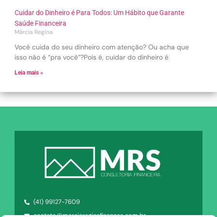
Cuidar do Dinheiro é Para Todos: Um Hábito que Garante
Saúde Financeira
Márcia Regina
Você cuida do seu dinheiro com atenção? Ou acha que
isso não é “pra você”?Pois é, cuidar do dinheiro é
Leia mais »
(41) 99127-7609
contato@marciareginafinancas.com.br